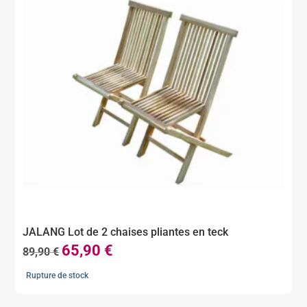
JALANG Lot de 2 chaises pliantes en teck
65,90
€
Le
Le
89,90
€
prix
prix
Rupture de stock
initial
actuel
était :
est :