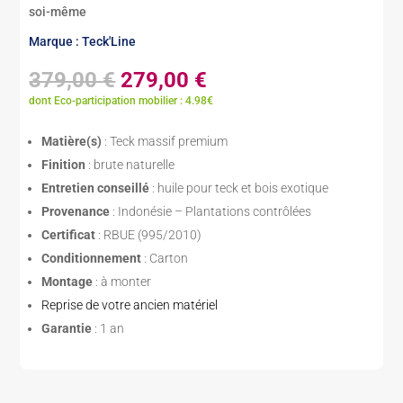
soi-même
Marque : Teck'Line
Le
Le
379,00
€
279,00
€
prix
prix
dont Eco-participation mobilier : 4.98€
initial
actuel
était :
est :
Matière(s)
: Teck massif premium
379,00 €.
279,00 €.
Finition
: brute naturelle
Entretien conseillé
: huile pour teck et bois exotique
Provenance
: Indonésie – Plantations contrôlées
Certificat
: RBUE (995/2010)
Conditionnement
: Carton
Montage
: à monter
Reprise de votre ancien matériel
Garantie
: 1 an