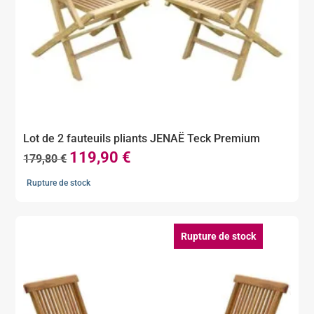
Lot de 2 fauteuils pliants JENAË Teck Premium
119,90
€
Le
Le
179,80
€
prix
prix
Rupture de stock
initial
actuel
était :
est :
179,80 €.
119,90 €.
Rupture de stock