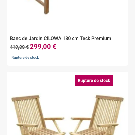
Banc de Jardin CILOWA 180 cm Teck Premium
299,00
€
Le
Le
419,00
€
prix
prix
Rupture de stock
initial
actuel
était :
est :
419,00 €.
299,00 €.
Rupture de stock