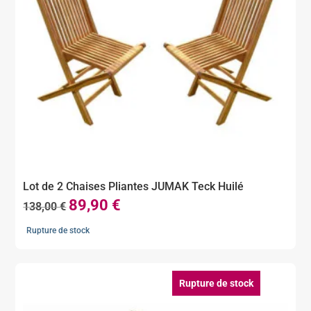
Lot de 2 Chaises Pliantes JUMAK Teck Huilé
89,90
€
Le
Le
138,00
€
prix
prix
Rupture de stock
initial
actuel
était :
est :
138,00 €.
89,90 €.
Rupture de stock