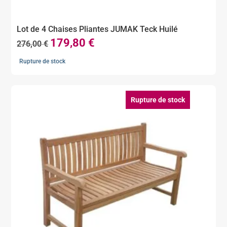
Lot de 4 Chaises Pliantes JUMAK Teck Huilé
179,80
€
Le
Le
276,00
€
prix
prix
Rupture de stock
initial
actuel
était :
est :
276,00 €.
179,80 €.
Rupture de stock