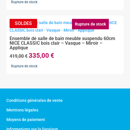
Rupture de stock
Rupture de stock
Ensemble de salle de bain meuble suspendu 60cm
NICE CLASSIC bois clair – Vasque – Miroir –
Applique
335,00
€
Le
Le
419,00
€
prix
prix
Rupture de stock
initial
actuel
était :
est :
419,00 €.
335,00 €.
Conditions générales de vente
Mentions légales
Moyens de paiement
Informations sur la livraison