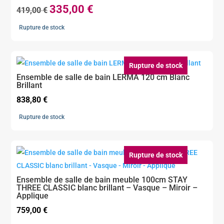
335,00
€
Le
Le
419,00
€
prix
prix
Rupture de stock
initial
actuel
était :
est :
419,00 €.
335,00 €.
Rupture de stock
Ensemble de salle de bain LERMA 120 cm Blanc
Brillant
838,80
€
Rupture de stock
Rupture de stock
Ensemble de salle de bain meuble 100cm STAY
THREE CLASSIC blanc brillant – Vasque – Miroir –
Applique
759,00
€