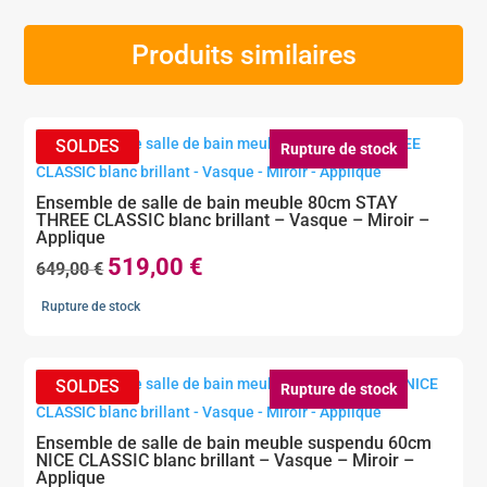
Produits similaires
Rupture de stock
Ensemble de salle de bain meuble 80cm STAY
THREE CLASSIC blanc brillant – Vasque – Miroir –
Applique
519,00
€
Le
Le
649,00
€
prix
prix
Rupture de stock
initial
actuel
était :
est :
649,00 €.
519,00 €.
Rupture de stock
Ensemble de salle de bain meuble suspendu 60cm
NICE CLASSIC blanc brillant – Vasque – Miroir –
Applique