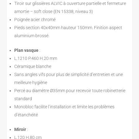
Tiroir sur glissières ALVIC à ouverture partielle et fermeture
amortie – soft close (EN 15338, niveau 3)
Poignée acier chromé
Pieds section 40x40mm hauteur 150mm. Finition aspect
aluminium brossé.
Plan vasque
:
L.1210 P.460 H.20 mm
Céramique blanche
Sans angles vifs pour plus de simplicité d’entretien et une
meilleure hygiène
Percé au diamètre Ø35mm pour recevoir toute robinetterie
standard
Monobloc facilite l’installation et limite les problèmes
d’étanchéité
Miroir
:
L.120 H.80 cm